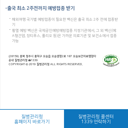
출국 최소 2주전까지 예방접종 받기
해외여행 국가별 예방접종이 필요한 백신은 출국 최소 2주 전에 접종받
기
황열 예방 백신은 국제공인예방예방접종 지정기관에서, 그 외 백신(예:
A형간염, 장티푸스, 폴리오 등)은 가까운 의료기관 및 보건소에서 접종
가능
(28159) 충북 청주시 흥덕구 오송읍 오송생명2로 187 오송보건의료행정타
운내 질병관리청 ☎1339
COPYRIGHT © 2019 질병관리청 ALL RIGHTS RESERVED.
질병관리청
질병관리청 콜센터
홈페이지 바로가기
1339 연락하기