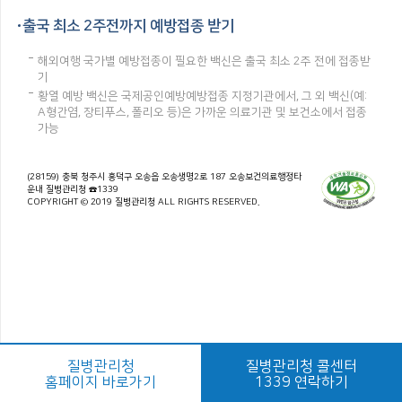
출국 최소 2주전까지 예방접종 받기
해외여행 국가별 예방접종이 필요한 백신은 출국 최소 2주 전에 접종받
기
황열 예방 백신은 국제공인예방예방접종 지정기관에서, 그 외 백신(예:
A형간염, 장티푸스, 폴리오 등)은 가까운 의료기관 및 보건소에서 접종
가능
(28159) 충북 청주시 흥덕구 오송읍 오송생명2로 187 오송보건의료행정타
운내 질병관리청 ☎1339
COPYRIGHT © 2019 질병관리청 ALL RIGHTS RESERVED.
질병관리청
질병관리청 콜센터
홈페이지 바로가기
1339 연락하기