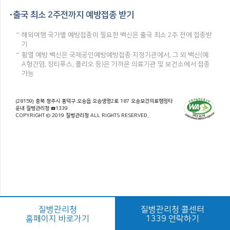
출국 최소 2주전까지 예방접종 받기
해외여행 국가별 예방접종이 필요한 백신은 출국 최소 2주 전에 접종받
기
황열 예방 백신은 국제공인예방예방접종 지정기관에서, 그 외 백신(예:
A형간염, 장티푸스, 폴리오 등)은 가까운 의료기관 및 보건소에서 접종
가능
(28159) 충북 청주시 흥덕구 오송읍 오송생명2로 187 오송보건의료행정타
운내 질병관리청 ☎1339
COPYRIGHT © 2019 질병관리청 ALL RIGHTS RESERVED.
질병관리청
질병관리청 콜센터
홈페이지 바로가기
1339 연락하기