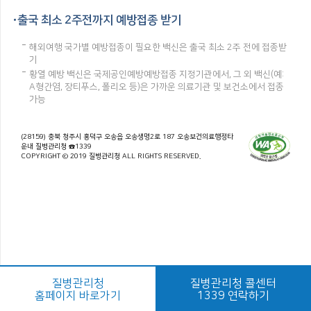
출국 최소 2주전까지 예방접종 받기
해외여행 국가별 예방접종이 필요한 백신은 출국 최소 2주 전에 접종받
기
황열 예방 백신은 국제공인예방예방접종 지정기관에서, 그 외 백신(예:
A형간염, 장티푸스, 폴리오 등)은 가까운 의료기관 및 보건소에서 접종
가능
(28159) 충북 청주시 흥덕구 오송읍 오송생명2로 187 오송보건의료행정타
운내 질병관리청 ☎1339
COPYRIGHT © 2019 질병관리청 ALL RIGHTS RESERVED.
질병관리청
질병관리청 콜센터
홈페이지 바로가기
1339 연락하기