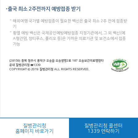
출국 최소 2주전까지 예방접종 받기
해외여행 국가별 예방접종이 필요한 백신은 출국 최소 2주 전에 접종받
기
황열 예방 백신은 국제공인예방예방접종 지정기관에서, 그 외 백신(예:
A형간염, 장티푸스, 폴리오 등)은 가까운 의료기관 및 보건소에서 접종
가능
(28159) 충북 청주시 흥덕구 오송읍 오송생명2로 187 오송보건의료행정타
운내 질병관리청 ☎1339
COPYRIGHT © 2019 질병관리청 ALL RIGHTS RESERVED.
질병관리청
질병관리청 콜센터
홈페이지 바로가기
1339 연락하기