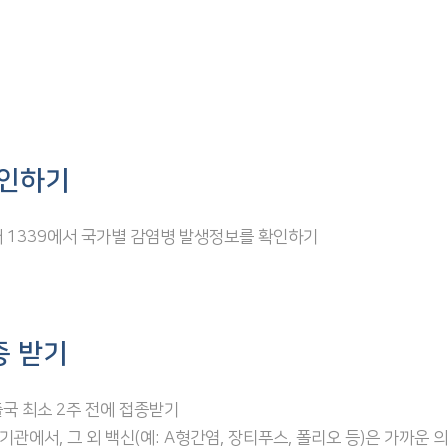
확인하기
 1339에서 국가별 감염병 발생정보를 확인하기
종 받기
국 최소 2주 전에 접종받기
에서, 그 외 백신(예: A형간염, 장티푸스, 폴리오 등)은 가까운 