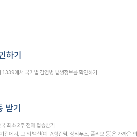
확인하기
 1339에서 국가별 감염병 발생정보를 확인하기
종 받기
국 최소 2주 전에 접종받기
에서, 그 외 백신(예: A형간염, 장티푸스, 폴리오 등)은 가까운 