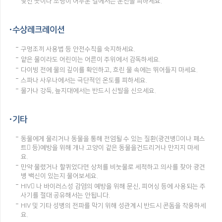
낯선 곳이나 조명이 어두운 길에서는 운전을 피하세요.
수상레크레이션
구명조끼 사용법 등 안전수칙을 숙지하세요.
얕은 물이라도 어린이는 어른이 주위에서 감독하세요.
다이빙 전에 물의 깊이를 확인하고, 흐린 물 속에는 뛰어들지 마세요.
스파나 사우나에서는 극단적인 온도를 피하세요.
물가나 강둑, 늪지대에서는 반드시 신발을 신으세요.
기타
동물에게 물리거나 동물을 통해 전염될 수 있는 질환(광견병이나 페스
트 등)예방을 위해 개나 고양이 같은 동물을건드리거나 만지지 마세
요.
만약 물렸거나 할퀴었다면 상처를 비눗물로 세척하고 의사를 찾아 광견
병 백신이 있는지 물어보세요.
HIV 나 바이러스성 감염의 예방을 위해 문신, 피어싱 등에 사용되는 주
사기를 절대 공유해서는 안됩니다.
HIV 및 기타 성병의 전파를 막기 위해 성관계시 반드시 콘돔을 착용하세
요.