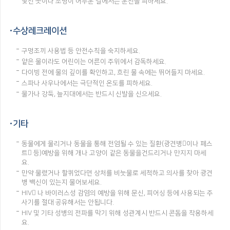
낯선 곳이나 조명이 어두운 길에서는 운전을 피하세요.
수상레크레이션
구명조끼 사용법 등 안전수칙을 숙지하세요.
얕은 물이라도 어린이는 어른이 주위에서 감독하세요.
다이빙 전에 물의 깊이를 확인하고, 흐린 물 속에는 뛰어들지 마세요.
스파나 사우나에서는 극단적인 온도를 피하세요.
물가나 강둑, 늪지대에서는 반드시 신발을 신으세요.
기타
동물에게 물리거나 동물을 통해 전염될 수 있는 질환(광견병이나 페스
트 등)예방을 위해 개나 고양이 같은 동물을건드리거나 만지지 마세
요.
만약 물렸거나 할퀴었다면 상처를 비눗물로 세척하고 의사를 찾아 광견
병 백신이 있는지 물어보세요.
HIV 나 바이러스성 감염의 예방을 위해 문신, 피어싱 등에 사용되는 주
사기를 절대 공유해서는 안됩니다.
HIV 및 기타 성병의 전파를 막기 위해 성관계시 반드시 콘돔을 착용하세
요.