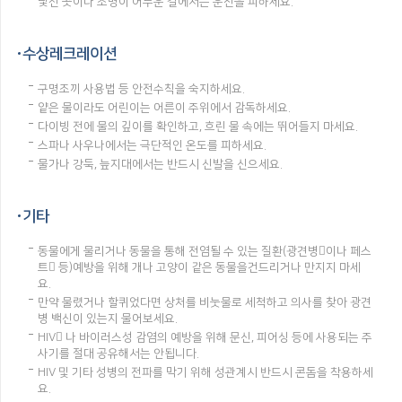
낯선 곳이나 조명이 어두운 길에서는 운전을 피하세요.
수상레크레이션
구명조끼 사용법 등 안전수칙을 숙지하세요.
얕은 물이라도 어린이는 어른이 주위에서 감독하세요.
다이빙 전에 물의 깊이를 확인하고, 흐린 물 속에는 뛰어들지 마세요.
스파나 사우나에서는 극단적인 온도를 피하세요.
물가나 강둑, 늪지대에서는 반드시 신발을 신으세요.
기타
동물에게 물리거나 동물을 통해 전염될 수 있는 질환(광견병이나 페스
트 등)예방을 위해 개나 고양이 같은 동물을건드리거나 만지지 마세
요.
만약 물렸거나 할퀴었다면 상처를 비눗물로 세척하고 의사를 찾아 광견
병 백신이 있는지 물어보세요.
HIV 나 바이러스성 감염의 예방을 위해 문신, 피어싱 등에 사용되는 주
사기를 절대 공유해서는 안됩니다.
HIV 및 기타 성병의 전파를 막기 위해 성관계시 반드시 콘돔을 착용하세
요.