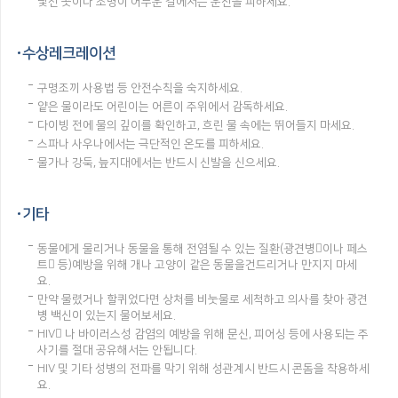
낯선 곳이나 조명이 어두운 길에서는 운전을 피하세요.
수상레크레이션
구명조끼 사용법 등 안전수칙을 숙지하세요.
얕은 물이라도 어린이는 어른이 주위에서 감독하세요.
다이빙 전에 물의 깊이를 확인하고, 흐린 물 속에는 뛰어들지 마세요.
스파나 사우나에서는 극단적인 온도를 피하세요.
물가나 강둑, 늪지대에서는 반드시 신발을 신으세요.
기타
동물에게 물리거나 동물을 통해 전염될 수 있는 질환(광견병이나 페스
트 등)예방을 위해 개나 고양이 같은 동물을건드리거나 만지지 마세
요.
만약 물렸거나 할퀴었다면 상처를 비눗물로 세척하고 의사를 찾아 광견
병 백신이 있는지 물어보세요.
HIV 나 바이러스성 감염의 예방을 위해 문신, 피어싱 등에 사용되는 주
사기를 절대 공유해서는 안됩니다.
HIV 및 기타 성병의 전파를 막기 위해 성관계시 반드시 콘돔을 착용하세
요.