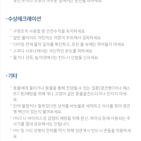
낯선 곳이나 조명이 어두운 길에서는 운전을 피하세요.
수상레크레이션
구명조끼 사용법 등 안전수칙을 숙지하세요.
얕은 물이라도 어린이는 어른이 주위에서 감독하세요.
다이빙 전에 물의 깊이를 확인하고, 흐린 물 속에는 뛰어들지 마세요.
스파나 사우나에서는 극단적인 온도를 피하세요.
물가나 강둑, 늪지대에서는 반드시 신발을 신으세요.
기타
동물에게 물리거나 동물을 통해 전염될 수 있는 질환(광견병이나 페스
트 등)예방을 위해 개나 고양이 같은 동물을건드리거나 만지지 마세
요.
만약 물렸거나 할퀴었다면 상처를 비눗물로 세척하고 의사를 찾아 광견
병 백신이 있는지 물어보세요.
HIV 나 바이러스성 감염의 예방을 위해 문신, 피어싱 등에 사용되는 주
사기를 절대 공유해서는 안됩니다.
HIV 및 기타 성병의 전파를 막기 위해 성관계시 반드시 콘돔을 착용하세
요.