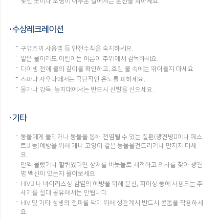
낯선 곳이나 조명이 어두운 길에서는 운전을 피하세요.
수상레크레이션
구명조끼 사용법 등 안전수칙을 숙지하세요.
얕은 물이라도 어린이는 어른이 주위에서 감독하세요.
다이빙 전에 물의 깊이를 확인하고, 흐린 물 속에는 뛰어들지 마세요.
스파나 사우나에서는 극단적인 온도를 피하세요.
물가나 강둑, 늪지대에서는 반드시 신발을 신으세요.
기타
동물에게 물리거나 동물을 통해 전염될 수 있는 질환(광견병이나 페스
트 등)예방을 위해 개나 고양이 같은 동물을건드리거나 만지지 마세
요.
만약 물렸거나 할퀴었다면 상처를 비눗물로 세척하고 의사를 찾아 광견
병 백신이 있는지 물어보세요.
HIV 나 바이러스성 감염의 예방을 위해 문신, 피어싱 등에 사용되는 주
사기를 절대 공유해서는 안됩니다.
HIV 및 기타 성병의 전파를 막기 위해 성관계시 반드시 콘돔을 착용하세
요.