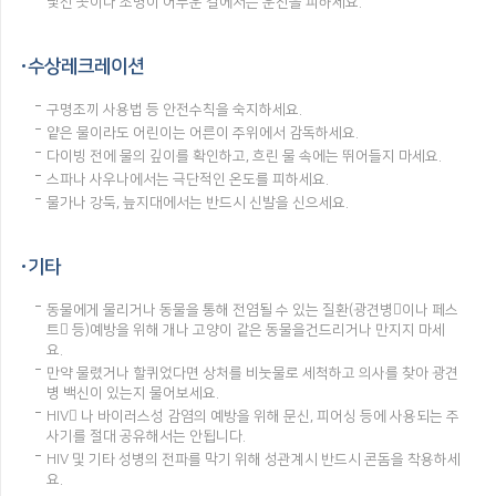
낯선 곳이나 조명이 어두운 길에서는 운전을 피하세요.
수상레크레이션
구명조끼 사용법 등 안전수칙을 숙지하세요.
얕은 물이라도 어린이는 어른이 주위에서 감독하세요.
다이빙 전에 물의 깊이를 확인하고, 흐린 물 속에는 뛰어들지 마세요.
스파나 사우나에서는 극단적인 온도를 피하세요.
물가나 강둑, 늪지대에서는 반드시 신발을 신으세요.
기타
동물에게 물리거나 동물을 통해 전염될 수 있는 질환(광견병이나 페스
트 등)예방을 위해 개나 고양이 같은 동물을건드리거나 만지지 마세
요.
만약 물렸거나 할퀴었다면 상처를 비눗물로 세척하고 의사를 찾아 광견
병 백신이 있는지 물어보세요.
HIV 나 바이러스성 감염의 예방을 위해 문신, 피어싱 등에 사용되는 주
사기를 절대 공유해서는 안됩니다.
HIV 및 기타 성병의 전파를 막기 위해 성관계시 반드시 콘돔을 착용하세
요.