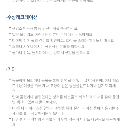
낯선 곳이나 조명이 어두운 길에서는 운전을 피하세요.
수상레크레이션
구명조끼 사용법 등 안전수칙을 숙지하세요.
얕은 물이라도 어린이는 어른이 주위에서 감독하세요.
다이빙 전에 물의 깊이를 확인하고, 흐린 물 속에는 뛰어들지 마세요.
스파나 사우나에서는 극단적인 온도를 피하세요.
물가나 강둑, 늪지대에서는 반드시 신발을 신으세요.
기타
동물에게 물리거나 동물을 통해 전염될 수 있는 질환(광견병이나 페스
트 등)예방을 위해 개나 고양이 같은 동물을건드리거나 만지지 마세
요.
만약 물렸거나 할퀴었다면 상처를 비눗물로 세척하고 의사를 찾아 광견
병 백신이 있는지 물어보세요.
HIV 나 바이러스성 감염의 예방을 위해 문신, 피어싱 등에 사용되는 주
사기를 절대 공유해서는 안됩니다.
HIV 및 기타 성병의 전파를 막기 위해 성관계시 반드시 콘돔을 착용하세
요.