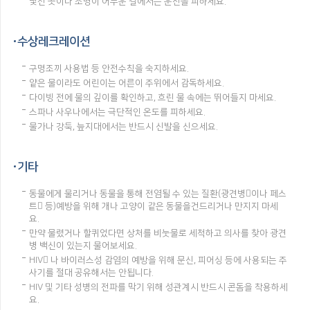
낯선 곳이나 조명이 어두운 길에서는 운전을 피하세요.
수상레크레이션
구명조끼 사용법 등 안전수칙을 숙지하세요.
얕은 물이라도 어린이는 어른이 주위에서 감독하세요.
다이빙 전에 물의 깊이를 확인하고, 흐린 물 속에는 뛰어들지 마세요.
스파나 사우나에서는 극단적인 온도를 피하세요.
물가나 강둑, 늪지대에서는 반드시 신발을 신으세요.
기타
동물에게 물리거나 동물을 통해 전염될 수 있는 질환(광견병이나 페스
트 등)예방을 위해 개나 고양이 같은 동물을건드리거나 만지지 마세
요.
만약 물렸거나 할퀴었다면 상처를 비눗물로 세척하고 의사를 찾아 광견
병 백신이 있는지 물어보세요.
HIV 나 바이러스성 감염의 예방을 위해 문신, 피어싱 등에 사용되는 주
사기를 절대 공유해서는 안됩니다.
HIV 및 기타 성병의 전파를 막기 위해 성관계시 반드시 콘돔을 착용하세
요.