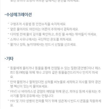
낯선 곳이나 조명이 어두운 길에서는 운전을 피하세요.
수상레크레이션
구명조끼 사용법 등 안전수칙을 숙지하세요.
얕은 물이라도 어린이는 어른이 주위에서 감독하세요.
다이빙 전에 물의 깊이를 확인하고, 흐린 물 속에는 뛰어들지 마세요.
스파나 사우나에서는 극단적인 온도를 피하세요.
물가나 강둑, 늪지대에서는 반드시 신발을 신으세요.
기타
동물에게 물리거나 동물을 통해 전염될 수 있는 질환(광견병이나 페스
트 등)예방을 위해 개나 고양이 같은 동물을건드리거나 만지지 마세
요.
만약 물렸거나 할퀴었다면 상처를 비눗물로 세척하고 의사를 찾아 광견
병 백신이 있는지 물어보세요.
HIV 나 바이러스성 감염의 예방을 위해 문신, 피어싱 등에 사용되는 주
사기를 절대 공유해서는 안됩니다.
HIV 및 기타 성병의 전파를 막기 위해 성관계시 반드시 콘돔을 착용하세
요.