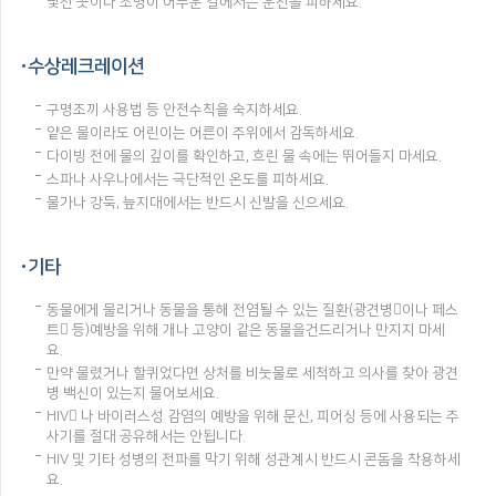
낯선 곳이나 조명이 어두운 길에서는 운전을 피하세요.
수상레크레이션
구명조끼 사용법 등 안전수칙을 숙지하세요.
얕은 물이라도 어린이는 어른이 주위에서 감독하세요.
다이빙 전에 물의 깊이를 확인하고, 흐린 물 속에는 뛰어들지 마세요.
스파나 사우나에서는 극단적인 온도를 피하세요.
물가나 강둑, 늪지대에서는 반드시 신발을 신으세요.
기타
동물에게 물리거나 동물을 통해 전염될 수 있는 질환(광견병이나 페스
트 등)예방을 위해 개나 고양이 같은 동물을건드리거나 만지지 마세
요.
만약 물렸거나 할퀴었다면 상처를 비눗물로 세척하고 의사를 찾아 광견
병 백신이 있는지 물어보세요.
HIV 나 바이러스성 감염의 예방을 위해 문신, 피어싱 등에 사용되는 주
사기를 절대 공유해서는 안됩니다.
HIV 및 기타 성병의 전파를 막기 위해 성관계시 반드시 콘돔을 착용하세
요.