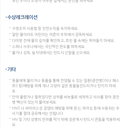
낯선 곳이나 조명이 어두운 길에서는 운전을 피하세요.
수상레크레이션
구명조끼 사용법 등 안전수칙을 숙지하세요.
얕은 물이라도 어린이는 어른이 주위에서 감독하세요.
다이빙 전에 물의 깊이를 확인하고, 흐린 물 속에는 뛰어들지 마세요.
스파나 사우나에서는 극단적인 온도를 피하세요.
물가나 강둑, 늪지대에서는 반드시 신발을 신으세요.
기타
동물에게 물리거나 동물을 통해 전염될 수 있는 질환(광견병이나 페스
트 등)예방을 위해 개나 고양이 같은 동물을건드리거나 만지지 마세
요.
만약 물렸거나 할퀴었다면 상처를 비눗물로 세척하고 의사를 찾아 광견
병 백신이 있는지 물어보세요.
HIV 나 바이러스성 감염의 예방을 위해 문신, 피어싱 등에 사용되는 주
사기를 절대 공유해서는 안됩니다.
HIV 및 기타 성병의 전파를 막기 위해 성관계시 반드시 콘돔을 착용하세
요.