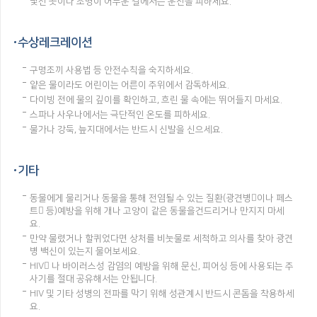
낯선 곳이나 조명이 어두운 길에서는 운전을 피하세요.
수상레크레이션
구명조끼 사용법 등 안전수칙을 숙지하세요.
얕은 물이라도 어린이는 어른이 주위에서 감독하세요.
다이빙 전에 물의 깊이를 확인하고, 흐린 물 속에는 뛰어들지 마세요.
스파나 사우나에서는 극단적인 온도를 피하세요.
물가나 강둑, 늪지대에서는 반드시 신발을 신으세요.
기타
동물에게 물리거나 동물을 통해 전염될 수 있는 질환(광견병이나 페스
트 등)예방을 위해 개나 고양이 같은 동물을건드리거나 만지지 마세
요.
만약 물렸거나 할퀴었다면 상처를 비눗물로 세척하고 의사를 찾아 광견
병 백신이 있는지 물어보세요.
HIV 나 바이러스성 감염의 예방을 위해 문신, 피어싱 등에 사용되는 주
사기를 절대 공유해서는 안됩니다.
HIV 및 기타 성병의 전파를 막기 위해 성관계시 반드시 콘돔을 착용하세
요.