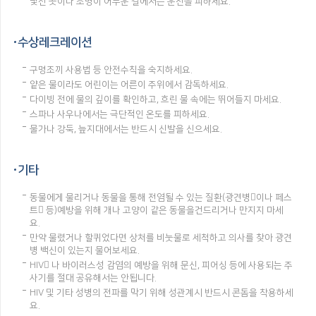
낯선 곳이나 조명이 어두운 길에서는 운전을 피하세요.
수상레크레이션
구명조끼 사용법 등 안전수칙을 숙지하세요.
얕은 물이라도 어린이는 어른이 주위에서 감독하세요.
다이빙 전에 물의 깊이를 확인하고, 흐린 물 속에는 뛰어들지 마세요.
스파나 사우나에서는 극단적인 온도를 피하세요.
물가나 강둑, 늪지대에서는 반드시 신발을 신으세요.
기타
동물에게 물리거나 동물을 통해 전염될 수 있는 질환(광견병이나 페스
트 등)예방을 위해 개나 고양이 같은 동물을건드리거나 만지지 마세
요.
만약 물렸거나 할퀴었다면 상처를 비눗물로 세척하고 의사를 찾아 광견
병 백신이 있는지 물어보세요.
HIV 나 바이러스성 감염의 예방을 위해 문신, 피어싱 등에 사용되는 주
사기를 절대 공유해서는 안됩니다.
HIV 및 기타 성병의 전파를 막기 위해 성관계시 반드시 콘돔을 착용하세
요.