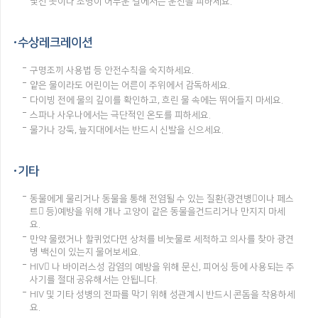
낯선 곳이나 조명이 어두운 길에서는 운전을 피하세요.
수상레크레이션
구명조끼 사용법 등 안전수칙을 숙지하세요.
얕은 물이라도 어린이는 어른이 주위에서 감독하세요.
다이빙 전에 물의 깊이를 확인하고, 흐린 물 속에는 뛰어들지 마세요.
스파나 사우나에서는 극단적인 온도를 피하세요.
물가나 강둑, 늪지대에서는 반드시 신발을 신으세요.
기타
동물에게 물리거나 동물을 통해 전염될 수 있는 질환(광견병이나 페스
트 등)예방을 위해 개나 고양이 같은 동물을건드리거나 만지지 마세
요.
만약 물렸거나 할퀴었다면 상처를 비눗물로 세척하고 의사를 찾아 광견
병 백신이 있는지 물어보세요.
HIV 나 바이러스성 감염의 예방을 위해 문신, 피어싱 등에 사용되는 주
사기를 절대 공유해서는 안됩니다.
HIV 및 기타 성병의 전파를 막기 위해 성관계시 반드시 콘돔을 착용하세
요.