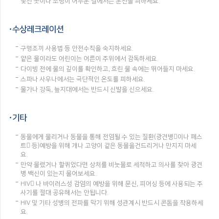
낯선 곳이나 조명이 어두운 길에서는 운전을 피하세요.
수상레크레이션
구명조끼 사용법 등 안전수칙을 숙지하세요.
얕은 물이라도 어린이는 어른이 주위에서 감독하세요.
다이빙 전에 물의 깊이를 확인하고, 흐린 물 속에는 뛰어들지 마세요.
스파나 사우나에서는 극단적인 온도를 피하세요.
물가나 강둑, 늪지대에서는 반드시 신발을 신으세요.
기타
동물에게 물리거나 동물을 통해 전염될 수 있는 질환(광견병이나 페스
트 등)예방을 위해 개나 고양이 같은 동물을건드리거나 만지지 마세
요.
만약 물렸거나 할퀴었다면 상처를 비눗물로 세척하고 의사를 찾아 광견
병 백신이 있는지 물어보세요.
HIV 나 바이러스성 감염의 예방을 위해 문신, 피어싱 등에 사용되는 주
사기를 절대 공유해서는 안됩니다.
HIV 및 기타 성병의 전파를 막기 위해 성관계시 반드시 콘돔을 착용하세
요.