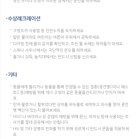
낯선 곳이나 조명이 어두운 길에서는 운전을 피하세요.
수상레크레이션
구명조끼 사용법 등 안전수칙을 숙지하세요.
얕은 물이라도 어린이는 어른이 주위에서 감독하세요.
다이빙 전에 물의 깊이를 확인하고, 흐린 물 속에는 뛰어들지 마세요.
스파나 사우나에서는 극단적인 온도를 피하세요.
물가나 강둑, 늪지대에서는 반드시 신발을 신으세요.
기타
동물에게 물리거나 동물을 통해 전염될 수 있는 질환(광견병이나 페스
트 등)예방을 위해 개나 고양이 같은 동물을건드리거나 만지지 마세
요.
만약 물렸거나 할퀴었다면 상처를 비눗물로 세척하고 의사를 찾아 광견
병 백신이 있는지 물어보세요.
HIV 나 바이러스성 감염의 예방을 위해 문신, 피어싱 등에 사용되는 주
사기를 절대 공유해서는 안됩니다.
HIV 및 기타 성병의 전파를 막기 위해 성관계시 반드시 콘돔을 착용하세
요.