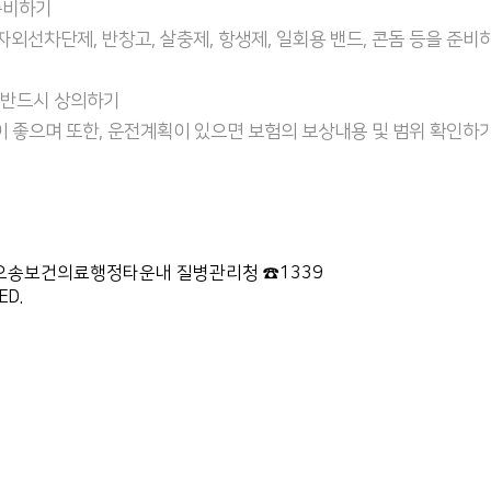
준비하기
 자외선차단제, 반창고, 살충제, 항생제, 일회용 밴드, 콘돔 등을 준비
와 반드시 상의하기
이 좋으며 또한, 운전계획이 있으면 보험의 보상내용 및 범위 확인하
87 오송보건의료행정타운내 질병관리청 ☎1339
ED.