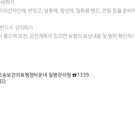
준비하기
 자외선차단제, 반창고, 살충제, 항생제, 일회용 밴드, 콘돔 등을 준비
와 반드시 상의하기
이 좋으며 또한, 운전계획이 있으면 보험의 보상내용 및 범위 확인하
87 오송보건의료행정타운내 질병관리청 ☎1339
ED.