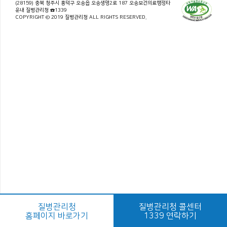
(28159) 충북 청주시 흥덕구 오송읍 오송생명2로 187 오송보건의료행정타
운내 질병관리청 ☎1339
COPYRIGHT © 2019 질병관리청 ALL RIGHTS RESERVED.
질병관리청
질병관리청 콜센터
홈페이지 바로가기
1339 연락하기