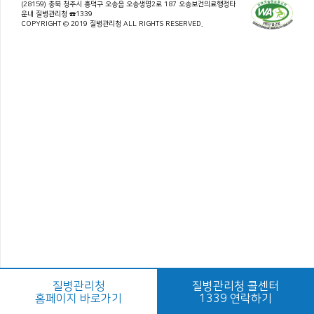
(28159) 충북 청주시 흥덕구 오송읍 오송생명2로 187 오송보건의료행정타
운내 질병관리청 ☎1339
COPYRIGHT © 2019 질병관리청 ALL RIGHTS RESERVED.
질병관리청
질병관리청 콜센터
홈페이지 바로가기
1339 연락하기