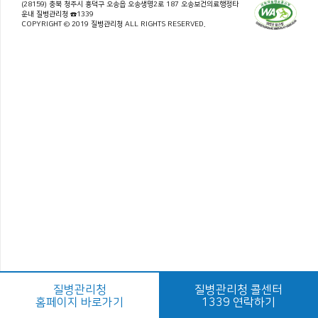
(28159) 충북 청주시 흥덕구 오송읍 오송생명2로 187 오송보건의료행정타
운내 질병관리청 ☎1339
COPYRIGHT © 2019 질병관리청 ALL RIGHTS RESERVED.
질병관리청
질병관리청 콜센터
홈페이지 바로가기
1339 연락하기