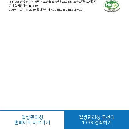
(28159) 충북 청주시 흥덕구 오송읍 오송생명2로 187 오송보건의료행정타
운내 질병관리청 ☎1339
COPYRIGHT © 2019 질병관리청 ALL RIGHTS RESERVED.
질병관리청
질병관리청 콜센터
홈페이지 바로가기
1339 연락하기