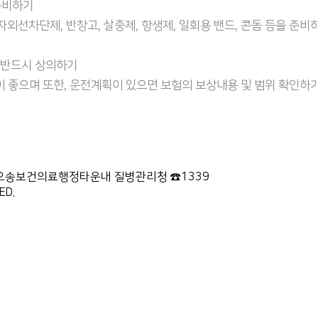
준비하기
 자외선차단제, 반창고, 살충제, 항생제, 일회용 밴드, 콘돔 등을 준비
와 반드시 상의하기
이 좋으며 또한, 운전계획이 있으면 보험의 보상내용 및 범위 확인하
87 오송보건의료행정타운내 질병관리청 ☎1339
ED.