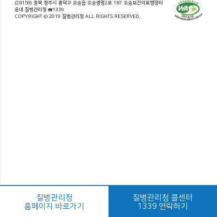
(28159) 충북 청주시 흥덕구 오송읍 오송생명2로 187 오송보건의료행정타
운내 질병관리청 ☎1339
COPYRIGHT © 2019 질병관리청 ALL RIGHTS RESERVED.
질병관리청
질병관리청 콜센터
홈페이지 바로가기
1339 연락하기