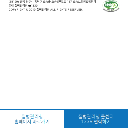
(28159) 충북 청주시 흥덕구 오송읍 오송생명2로 187 오송보건의료행정타
운내 질병관리청 ☎1339
COPYRIGHT © 2019 질병관리청 ALL RIGHTS RESERVED.
질병관리청
질병관리청 콜센터
홈페이지 바로가기
1339 연락하기