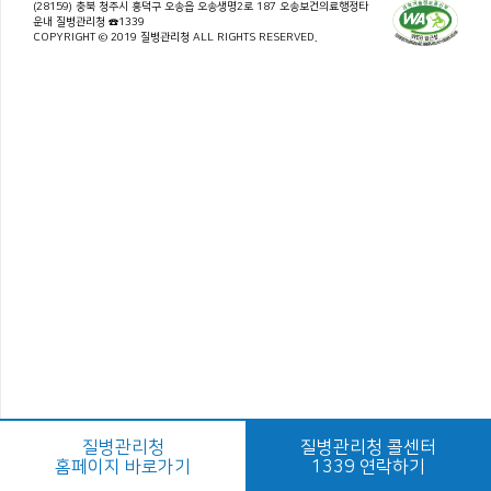
(28159) 충북 청주시 흥덕구 오송읍 오송생명2로 187 오송보건의료행정타
운내 질병관리청 ☎1339
COPYRIGHT © 2019 질병관리청 ALL RIGHTS RESERVED.
질병관리청
질병관리청 콜센터
홈페이지 바로가기
1339 연락하기