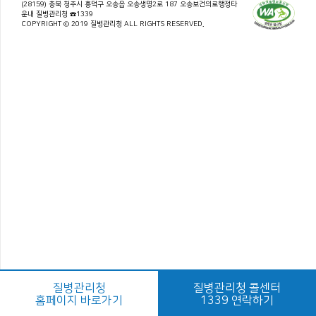
(28159) 충북 청주시 흥덕구 오송읍 오송생명2로 187 오송보건의료행정타
운내 질병관리청 ☎1339
COPYRIGHT © 2019 질병관리청 ALL RIGHTS RESERVED.
질병관리청
질병관리청 콜센터
홈페이지 바로가기
1339 연락하기