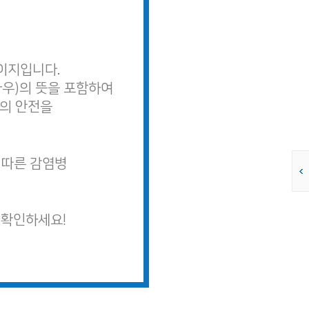
이지입니다.
나우)의 뜻을 포함하여
두의 안전을
 따른 감염병
 확인하세요!