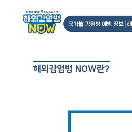
국가별 감염병 예방 정보
해
해외감염병 NOW란?