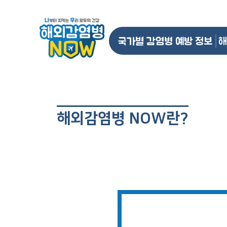
국가별 감염병 예방 정보
해
해외감염병 NOW란?