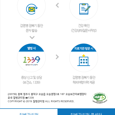
감염병 잠복기 동안
건강 확인
문자 발송
(건강상태질문서작성)
증상 신고 및 상담
감염병 잠복기 동안
(보건소, 1339)
해외여행이력 제공
(28159) 충북 청주시 흥덕구 오송읍 오송생명2로 187 오송보건의료행정타
운내 질병관리청 ☎1339
COPYRIGHT © 2019 질병관리청 ALL RIGHTS RESERVED.