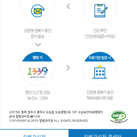
감염병 잠복기 동안
건강 확인
문자 발송
(건강상태질문서작성)
증상 신고 및 상담
감염병 잠복기 동안
(보건소, 1339)
해외여행이력 제공
(28159) 충북 청주시 흥덕구 오송읍 오송생명2로 187 오송보건의료행정타
운내 질병관리청 ☎1339
COPYRIGHT © 2019 질병관리청 ALL RIGHTS RESERVED.