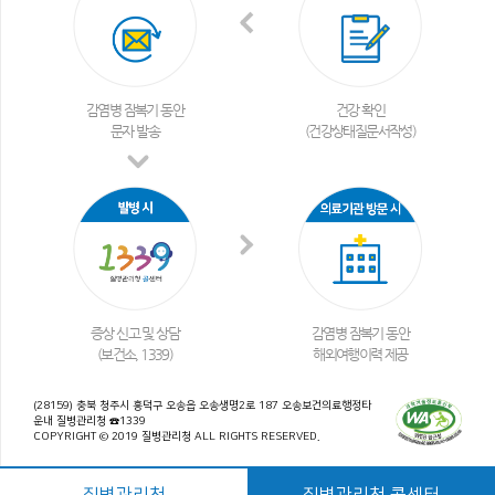
감염병 잠복기 동안
건강 확인
문자 발송
(건강상태질문서작성)
증상 신고 및 상담
감염병 잠복기 동안
(보건소, 1339)
해외여행이력 제공
(28159) 충북 청주시 흥덕구 오송읍 오송생명2로 187 오송보건의료행정타
운내 질병관리청 ☎1339
COPYRIGHT © 2019 질병관리청 ALL RIGHTS RESERVED.