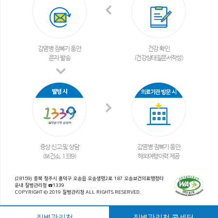
감염병 잠복기 동안
건강 확인
문자 발송
(건강상태질문서작성)
증상 신고 및 상담
감염병 잠복기 동안
(보건소, 1339)
해외여행이력 제공
(28159) 충북 청주시 흥덕구 오송읍 오송생명2로 187 오송보건의료행정타
운내 질병관리청 ☎1339
COPYRIGHT © 2019 질병관리청 ALL RIGHTS RESERVED.