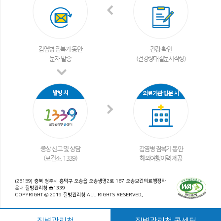
감염병 잠복기 동안
건강 확인
문자 발송
(건강상태질문서작성)
증상 신고 및 상담
감염병 잠복기 동안
(보건소, 1339)
해외여행이력 제공
(28159) 충북 청주시 흥덕구 오송읍 오송생명2로 187 오송보건의료행정타
운내 질병관리청 ☎1339
COPYRIGHT © 2019 질병관리청 ALL RIGHTS RESERVED.