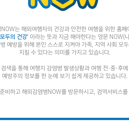
NOW는 해외여행자의 건강과 안전한 여행을 위한 홈페
 모두의 건강'
이라는 뜻과 지금 해야한다는 영문 NOW(
병 예방을 위해 본인 스스로 지켜야 가족, 지역 사회 모
지킬 수 있다는 의미를 가지고 있습니다.
 검색을 통해 여행지 감염병 발생상황과 여행 전·중·후에
예방주의 정보를 한 눈에 보기 쉽게 제공하고 있습니다.
준비하고 해외감염병NOW를 방문하시고, 검역서비스를