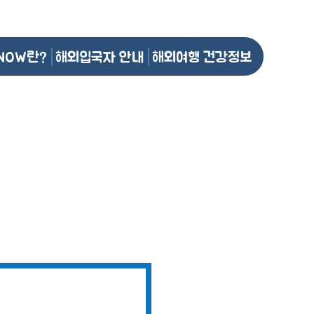
NOW란?
해외입국자 안내
해외여행 건강정보