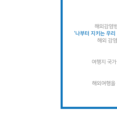
해외감염병
'나부터 지키는 우리
해외 감염
여행지 국가
해외여행을 