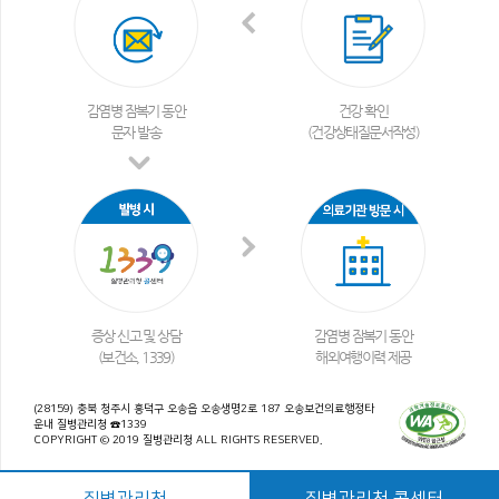
감염병 잠복기 동안
건강 확인
문자 발송
(건강상태질문서작성)
증상 신고 및 상담
감염병 잠복기 동안
(보건소, 1339)
해외여행이력 제공
(28159) 충북 청주시 흥덕구 오송읍 오송생명2로 187 오송보건의료행정타
운내 질병관리청 ☎1339
COPYRIGHT © 2019 질병관리청 ALL RIGHTS RESERVED.