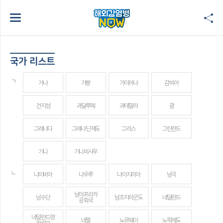
국가 리스트
ㄱ
가나
가봉
가이아나
감비아
건지섬
과달루페
과테말라
괌
그레나다
그레나딘 제도
그리스
그린란드
기니
기니비사우
ㄴ
나미비아
나우루
나이지리아
남극
남아프리카
남수단
남조지아군도
네덜란드
공화국
네덜란드령
네팔
노르웨이
노퍽제도