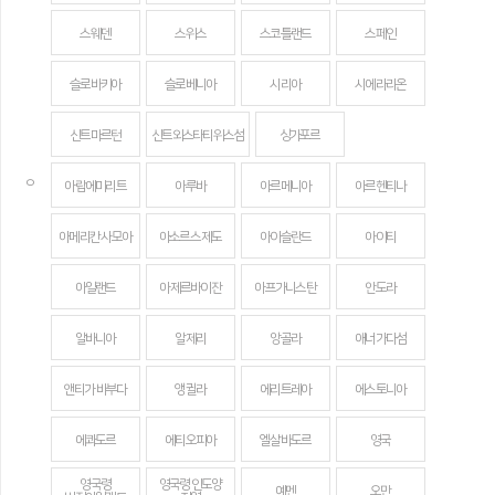
스웨덴
스위스
스코틀랜드
스페인
슬로바키아
슬로베니아
시리아
시에라리온
신트마르턴
신트외스타티위스섬
싱가포르
ㅇ
아랍에미리트
아루바
아르메니아
아르헨티나
아메리칸 사모아
아소르스 제도
아이슬란드
아이티
아일랜드
아제르바이잔
아프가니스탄
안도라
알바니아
알제리
앙골라
애너가다섬
앤티가 바부다
앵귈라
에리트레아
에스토니아
에콰도르
에티오피아
엘살바도르
영국
영국령
영국령 인도양
예멘
오만