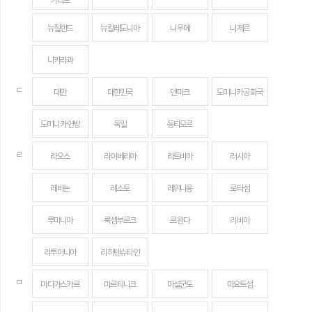
카리브
뉴질랜드
뉴칼레도니아
니우에
니제르
니카라과
ㄷ
대만
대한민국
덴마크
도미니카 공화국
도미니카 연방
독일
동티모르
ㄹ
라오스
라이베리아
라트비아
러시아
레바논
레소토
레위니옹
로타섬
루마니아
룩셈부르크
르완다
리비아
리투아니아
리히텐슈타인
ㅁ
마다가스카르
마르티니크
마셜군도
마요트섬