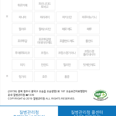
트리니다드
튀르키예
토바고
ㅍ
파나마
파라과이
파키스탄
파푸아뉴기니
팔라우
팔레스타인
페로 제도
페루
포르투갈령
포르투갈
포클랜드 제도
폴란드
마데이라 제도
프랑스령
푸에르토리코
프랑스
프랑스령 기아나
폴리네시아
피지
핀란드
필리핀
핏케언 제도
ㅎ
헝가리
호주
홍콩
(28159) 충북 청주시 흥덕구 오송읍 오송생명2로 187 오송보건의료행정타
운내 질병관리청 ☎1339
COPYRIGHT © 2019 질병관리청 ALL RIGHTS RESERVED.
질병관리청
질병관리청 콜센터