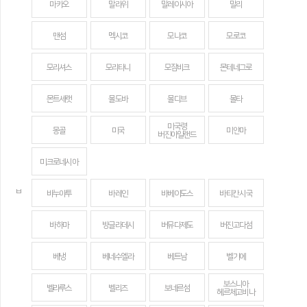
마카오
말라위
말레이시아
말리
맨섬
멕시코
모나코
모로코
모리셔스
모리타니
모잠비크
몬테네그로
몬트세랫
몰도바
몰디브
몰타
미국령
몽골
미국
미얀마
버진아일랜드
미크로네시아
ㅂ
바누아투
바레인
바베이도스
바티칸 시국
바하마
방글라데시
버뮤다제도
버진고다섬
베냉
베네수엘라
베트남
벨기에
보스니아
벨라루스
벨리즈
보네르섬
헤르체고비나