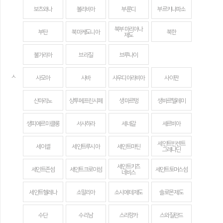
보츠와나
볼리비아
부룬디
부르키나파소
북부 마리아나
부탄
북마케도니아
북한
제도
불가리아
브라질
브루나이
ㅅ
사모아
사바
사우디아라비아
사이판
산마리노
상투메 프린시페
생 마르탱
생바르텔레미
생피에르 미클롱
서사하라
세네갈
세르비아
세인트빈센트
세이셸
세인트루시아
세인트마틴
그레나딘
세인트키츠
세인트존섬
세인트크로이섬
세인트토머스섬
네비스
세인트헬레나
소말리아
소시에테 제도
솔로몬 제도
수단
수리남
스리랑카
스와질란드