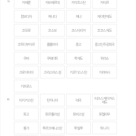
ㅋ
카메룬
카보베르데
카자흐스탄
카타르
캄보디아
캐나다
케냐
케이맨 제도
코모로
코소보
코스타리카
코코스 제도
코트디부아르
콜롬비아
콩고
콩고민주공화국
쿠바
쿠웨이트
쿡 제도
퀴라소
크로아티아
크리스마스섬
키르기스스탄
키리바시
키프로스
터크스 케이커스
ㅌ
타지키스탄
탄자니아
태국
제도
토고
토르톨라섬
토바고섬
토켈라우
통가
투르크메니스탄
투발루
튀니지