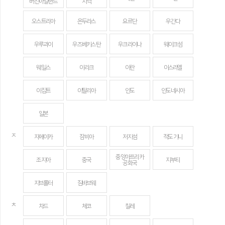
버진아일랜드
지역
오스트리아
온두라스
요르단
우간다
우루과이
우즈베키스탄
우크라이나
웨이크섬
웨일스
이라크
이란
이스라엘
이집트
이탈리아
인도
인도네시아
일본
ㅈ
자메이카
잠비아
저지섬
적도 기니
중앙아프리카
조지아
중국
지부티
공화국
지브롤터
짐바브웨
ㅊ
차드
체코
칠레