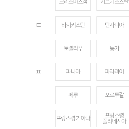
크리스마스섬
키르기스스탄
ㅌ
타지키스탄
탄자니아
토켈라우
통가
ㅍ
파나마
파라과이
페루
포르투갈
프랑스령
프랑스령 기아나
폴리네시아