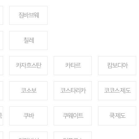
짐바브웨
칠레
카자흐스탄
카타르
캄보디아
코소보
코스타리카
코코스 제도
국
쿠바
쿠웨이트
쿡 제도