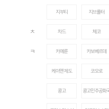
지부티
지브롤터
ㅊ
차드
체코
ㅋ
카메룬
카보베르데
케이맨 제도
코모로
콩고
콩고민주공화