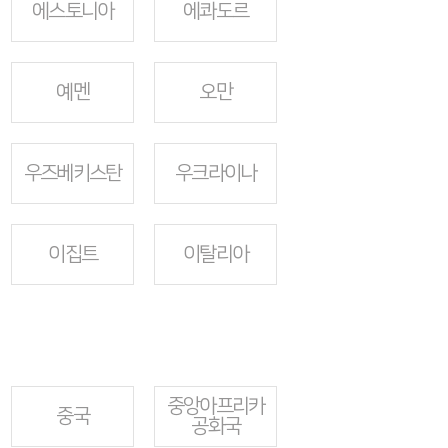
에스토니아
에콰도르
예멘
오만
우즈베키스탄
우크라이나
이집트
이탈리아
중앙아프리카
중국
공화국