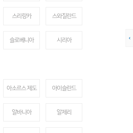
스리랑카
스와질란드
슬로베니아
시리아
아소르스 제도
아이슬란드
알바니아
알제리