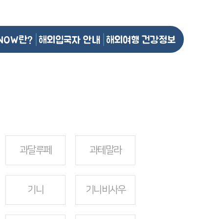
NOW란?
해외입국자 안내
해외여행 건강정보
과달루페
과테말라
기니
기니비사우