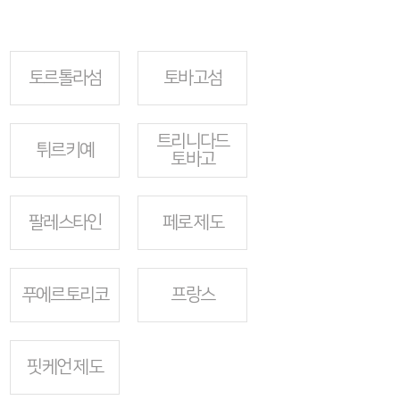
토르톨라섬
토바고섬
트리니다드
튀르키예
토바고
팔레스타인
페로 제도
푸에르토리코
프랑스
핏케언 제도