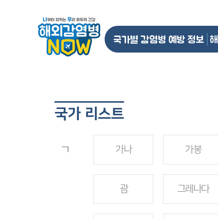
국가별 감염병 예방 정보
해
국가 리스트
ㄱ
가나
가봉
괌
그레나다