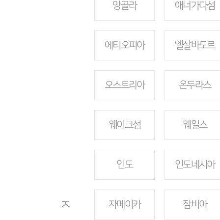
앙골라
애너가다섬
에티오피아
엘살바도르
오스트리아
온두라스
웨이크섬
웨일스
인도
인도네시아
ㅈ
자메이카
잠비아