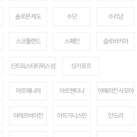
솔로몬 제도
수단
수리남
스코틀랜드
스페인
슬로바키아
신트외스타티위스섬
싱가포르
아르메니아
아르헨티나
아메리칸 사모아
아제르바이잔
아프가니스탄
안도라