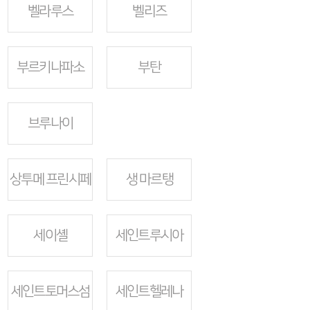
벨라루스
벨리즈
부르키나파소
부탄
브루나이
상투메 프린시페
생 마르탱
세이셸
세인트루시아
세인트토머스섬
세인트헬레나