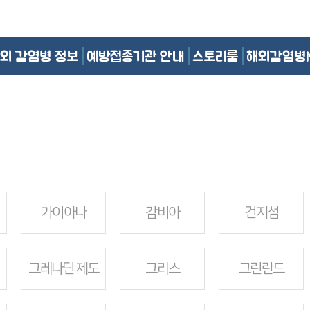
외 감염병 정보
예방접종기관 안내
스토리룸
해외감염병
가이아나
감비아
건지섬
그레나딘 제도
그리스
그린란드