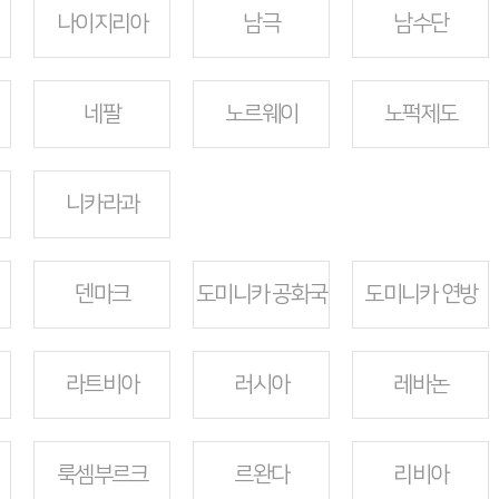
나이지리아
남극
남수단
네팔
노르웨이
노퍽제도
니카라과
덴마크
도미니카 공화국
도미니카 연방
라트비아
러시아
레바논
룩셈부르크
르완다
리비아