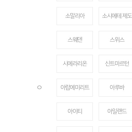
소말리아
소시에테 제도
스웨덴
스위스
시에라리온
신트마르턴
ㅇ
아랍에미리트
아루바
아이티
아일랜드