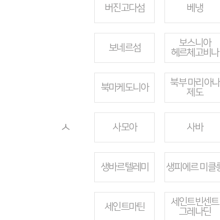
버진고다섬
베냉
보스니아
보네르섬
헤르체고비나
북부 마리아나
북마케도니아
제도
ㅅ
사모아
사바
생바르텔레미
생피에르 미클
세인트빈센트
세인트마틴
그레나딘