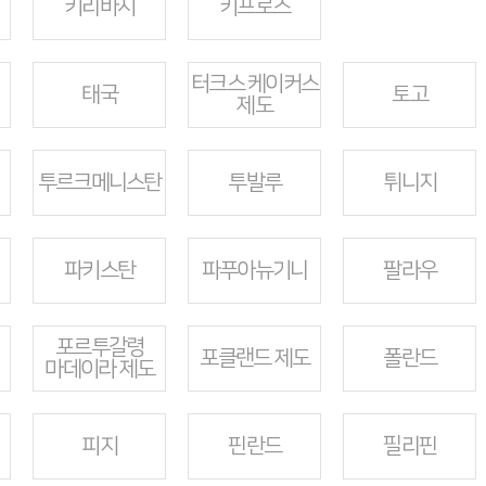
키리바시
키프로스
터크스 케이커스
태국
토고
제도
투르크메니스탄
투발루
튀니지
파키스탄
파푸아뉴기니
팔라우
포르투갈령
포클랜드 제도
폴란드
마데이라 제도
피지
핀란드
필리핀