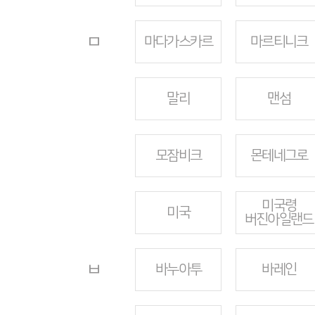
ㅁ
마다가스카르
마르티니크
말리
맨섬
모잠비크
몬테네그로
미국령
미국
버진아일랜드
ㅂ
바누아투
바레인