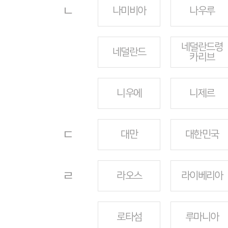
ㄴ
나미비아
나우루
네덜란드령
네덜란드
카리브
니우에
니제르
ㄷ
대만
대한민국
ㄹ
라오스
라이베리아
로타섬
루마니아