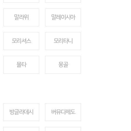
말라위
말레이시아
모리셔스
모리타니
몰타
몽골
방글라데시
버뮤다제도