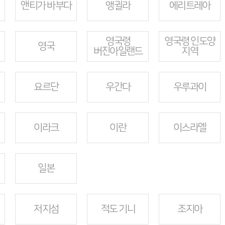
앤티가 바부다
앵귈라
에리트레아
영국령
영국령 인도양
영국
버진아일랜드
지역
요르단
우간다
우루과이
이라크
이란
이스라엘
일본
저지섬
적도 기니
조지아