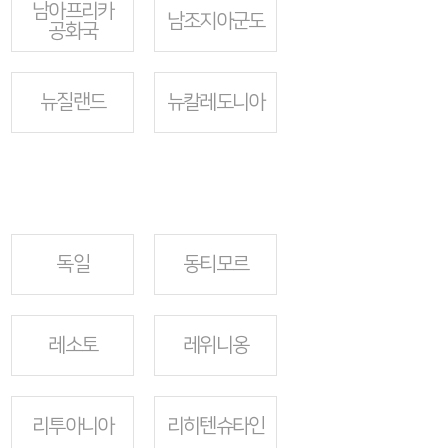
남아프리카
남조지아군도
공화국
뉴질랜드
뉴칼레도니아
독일
동티모르
레소토
레위니옹
리투아니아
리히텐슈타인