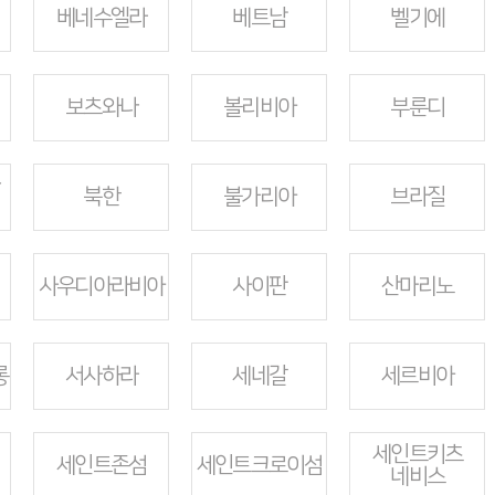
베네수엘라
베트남
벨기에
보츠와나
볼리비아
부룬디
북한
불가리아
브라질
사우디아라비아
사이판
산마리노
롱
서사하라
세네갈
세르비아
세인트키츠
세인트존섬
세인트크로이섬
네비스