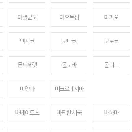
마셜군도
마요트섬
마카오
멕시코
모나코
모로코
몬트세랫
몰도바
몰디브
미얀마
미크로네시아
바베이도스
바티칸 시국
바하마