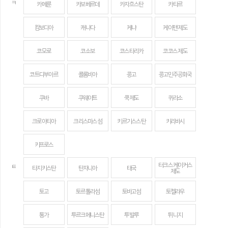
ㅋ
카메룬
카보베르데
카자흐스탄
카타르
캄보디아
캐나다
케냐
케이맨 제도
코모로
코소보
코스타리카
코코스 제도
코트디부아르
콜롬비아
콩고
콩고민주공화국
쿠바
쿠웨이트
쿡 제도
퀴라소
크로아티아
크리스마스섬
키르기스스탄
키리바시
키프로스
터크스 케이커스
ㅌ
타지키스탄
탄자니아
태국
제도
토고
토르톨라섬
토바고섬
토켈라우
통가
투르크메니스탄
투발루
튀니지