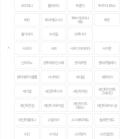
보츠와나
볼리비아
부룬디
부르키나파소
북부 마리아나
부탄
북마케도니아
북한
제도
불가리아
브라질
브루나이
ㅅ
사모아
사바
사우디아라비아
사이판
산마리노
상투메 프린시페
생 마르탱
생바르텔레미
생피에르 미클롱
서사하라
세네갈
세르비아
세인트빈센트
세이셸
세인트루시아
세인트마틴
그레나딘
세인트키츠
세인트존섬
세인트크로이섬
세인트토머스섬
네비스
세인트헬레나
소말리아
소시에테 제도
솔로몬 제도
수단
수리남
스리랑카
스와질란드