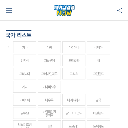
국가 리스트
ㄱ
가나
가봉
가이아나
감비아
건지섬
과달루페
과테말라
괌
그레나다
그레나딘 제도
그리스
그린란드
기니
기니비사우
ㄴ
나미비아
나우루
나이지리아
남극
남아프리카
남수단
남조지아군도
네덜란드
공화국
네덜란드령
네팔
노르웨이
노퍽제도