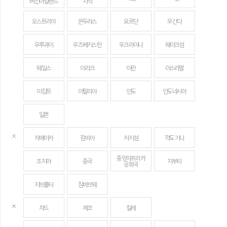
버진아일랜드
지역
오스트리아
온두라스
요르단
우간다
우루과이
우즈베키스탄
우크라이나
웨이크섬
웨일스
이라크
이란
이스라엘
이집트
이탈리아
인도
인도네시아
일본
ㅈ
자메이카
잠비아
저지섬
적도 기니
중앙아프리카
조지아
중국
지부티
공화국
지브롤터
짐바브웨
ㅊ
차드
체코
칠레