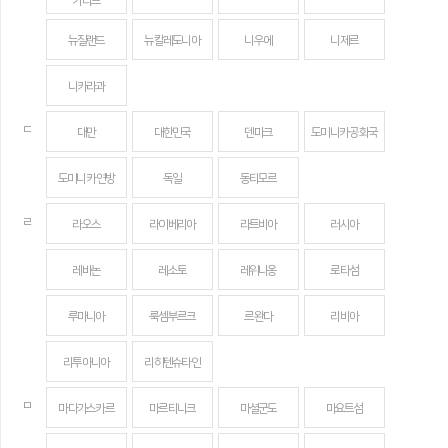
카리브
뉴질랜드
뉴칼레도니아
니우에
니제르
니카라과
ㄷ
대만
대한민국
덴마크
도미니카 공화국
도미니카 연방
독일
동티모르
ㄹ
라오스
라이베리아
라트비아
러시아
레바논
레소토
레위니옹
로타섬
루마니아
룩셈부르크
르완다
리비아
리투아니아
리히텐슈타인
ㅁ
마다가스카르
마르티니크
마셜군도
마요트섬