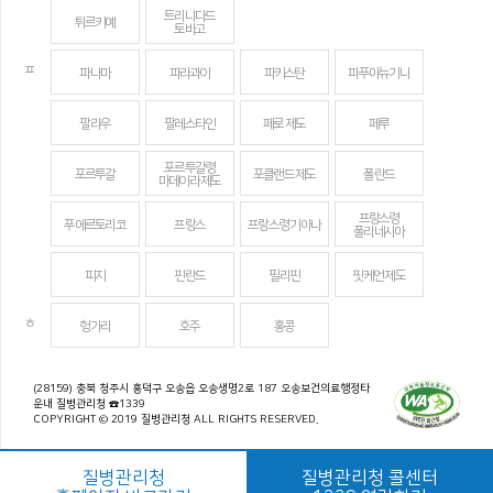
트리니다드
튀르키예
토바고
ㅍ
파나마
파라과이
파키스탄
파푸아뉴기니
팔라우
팔레스타인
페로 제도
페루
포르투갈령
포르투갈
포클랜드 제도
폴란드
마데이라 제도
프랑스령
푸에르토리코
프랑스
프랑스령 기아나
폴리네시아
피지
핀란드
필리핀
핏케언 제도
ㅎ
헝가리
호주
홍콩
(28159) 충북 청주시 흥덕구 오송읍 오송생명2로 187 오송보건의료행정타
운내 질병관리청 ☎1339
COPYRIGHT © 2019 질병관리청 ALL RIGHTS RESERVED.
질병관리청
질병관리청 콜센터