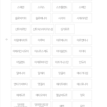
스웨덴
스위스
스코틀랜드
스페인
슬로바키아
슬로베니아
시리아
시에라리온
신트마르턴
신트외스타티위스섬
싱가포르
ㅇ
아랍에미리트
아루바
아르메니아
아르헨티나
아메리칸 사모아
아소르스 제도
아이슬란드
아이티
아일랜드
아제르바이잔
아프가니스탄
안도라
알바니아
알제리
앙골라
애너가다섬
앤티가 바부다
앵귈라
에리트레아
에스토니아
에콰도르
에티오피아
엘살바도르
영국
영국령
영국령 인도양
예멘
오만