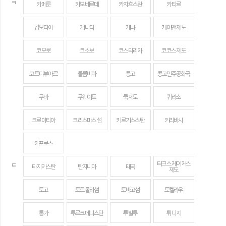
ㅋ
카메룬
카보베르데
카자흐스탄
카타르
캄보디아
캐나다
케냐
케이맨 제도
코모로
코소보
코스타리카
코코스 제도
코트디부아르
콜롬비아
콩고
콩고민주공화국
쿠바
쿠웨이트
쿡 제도
퀴라소
크로아티아
크리스마스섬
키르기스스탄
키리바시
키프로스
터크스 케이커스
ㅌ
타지키스탄
탄자니아
태국
제도
토고
토르톨라섬
토바고섬
토켈라우
통가
투르크메니스탄
투발루
튀니지