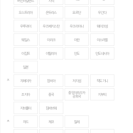
버진아일랜드
지역
오스트리아
온두라스
요르단
우간다
우루과이
우즈베키스탄
우크라이나
웨이크섬
웨일스
이라크
이란
이스라엘
이집트
이탈리아
인도
인도네시아
일본
ㅈ
자메이카
잠비아
저지섬
적도 기니
중앙아프리카
조지아
중국
지부티
공화국
지브롤터
짐바브웨
ㅊ
차드
체코
칠레