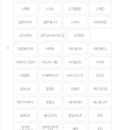
스웨덴
스위스
스코틀랜드
스페인
슬로바키아
슬로베니아
시리아
시에라리온
신트마르턴
신트외스타티위스섬
싱가포르
ㅇ
아랍에미리트
아루바
아르메니아
아르헨티나
아메리칸 사모아
아소르스 제도
아이슬란드
아이티
아일랜드
아제르바이잔
아프가니스탄
안도라
알바니아
알제리
앙골라
애너가다섬
앤티가 바부다
앵귈라
에리트레아
에스토니아
에콰도르
에티오피아
엘살바도르
영국
영국령
영국령 인도양
예멘
오만