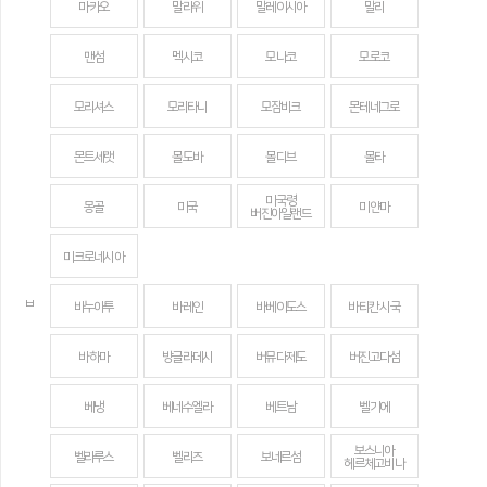
마카오
말라위
말레이시아
말리
맨섬
멕시코
모나코
모로코
모리셔스
모리타니
모잠비크
몬테네그로
몬트세랫
몰도바
몰디브
몰타
미국령
몽골
미국
미얀마
버진아일랜드
미크로네시아
ㅂ
바누아투
바레인
바베이도스
바티칸 시국
바하마
방글라데시
버뮤다제도
버진고다섬
베냉
베네수엘라
베트남
벨기에
보스니아
벨라루스
벨리즈
보네르섬
헤르체고비나