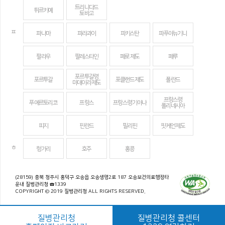
트리니다드
튀르키예
토바고
ㅍ
파나마
파라과이
파키스탄
파푸아뉴기니
팔라우
팔레스타인
페로 제도
페루
포르투갈령
포르투갈
포클랜드 제도
폴란드
마데이라 제도
프랑스령
푸에르토리코
프랑스
프랑스령 기아나
폴리네시아
피지
핀란드
필리핀
핏케언 제도
ㅎ
헝가리
호주
홍콩
(28159) 충북 청주시 흥덕구 오송읍 오송생명2로 187 오송보건의료행정타
운내 질병관리청 ☎1339
COPYRIGHT © 2019 질병관리청 ALL RIGHTS RESERVED.
질병관리청
질병관리청 콜센터