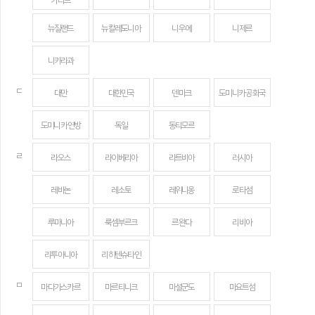
카리브
뉴질랜드
뉴칼레도니아
니우에
니제르
니카라과
ㄷ
대만
대한민국
덴마크
도미니카 공화국
도미니카 연방
독일
동티모르
ㄹ
라오스
라이베리아
라트비아
러시아
레바논
레소토
레위니옹
로타섬
루마니아
룩셈부르크
르완다
리비아
리투아니아
리히텐슈타인
ㅁ
마다가스카르
마르티니크
마셜군도
마요트섬