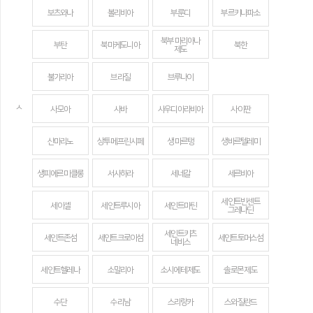
보츠와나
볼리비아
부룬디
부르키나파소
북부 마리아나
부탄
북마케도니아
북한
제도
불가리아
브라질
브루나이
ㅅ
사모아
사바
사우디아라비아
사이판
산마리노
상투메 프린시페
생 마르탱
생바르텔레미
생피에르 미클롱
서사하라
세네갈
세르비아
세인트빈센트
세이셸
세인트루시아
세인트마틴
그레나딘
세인트키츠
세인트존섬
세인트크로이섬
세인트토머스섬
네비스
세인트헬레나
소말리아
소시에테 제도
솔로몬 제도
수단
수리남
스리랑카
스와질란드