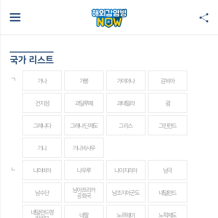
국가 리스트
ㄱ
가나
가봉
가이아나
감비아
건지섬
과달루페
과테말라
괌
그레나다
그레나딘 제도
그리스
그린란드
기니
기니비사우
ㄴ
나미비아
나우루
나이지리아
남극
남아프리카
남수단
남조지아군도
네덜란드
공화국
네덜란드령
네팔
노르웨이
노퍽제도