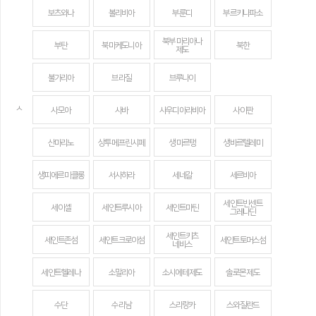
보츠와나
볼리비아
부룬디
부르키나파소
북부 마리아나
부탄
북마케도니아
북한
제도
불가리아
브라질
브루나이
ㅅ
사모아
사바
사우디아라비아
사이판
산마리노
상투메 프린시페
생 마르탱
생바르텔레미
생피에르 미클롱
서사하라
세네갈
세르비아
세인트빈센트
세이셸
세인트루시아
세인트마틴
그레나딘
세인트키츠
세인트존섬
세인트크로이섬
세인트토머스섬
네비스
세인트헬레나
소말리아
소시에테 제도
솔로몬 제도
수단
수리남
스리랑카
스와질란드