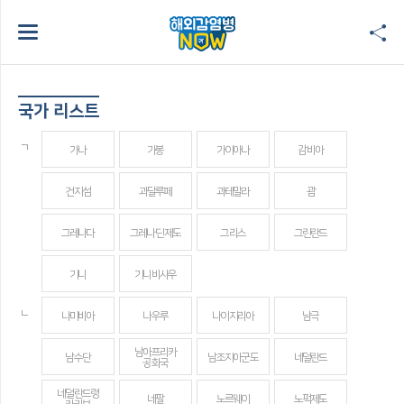
국가 리스트
ㄱ
가나
가봉
가이아나
감비아
건지섬
과달루페
과테말라
괌
그레나다
그레나딘 제도
그리스
그린란드
기니
기니비사우
ㄴ
나미비아
나우루
나이지리아
남극
남아프리카
남수단
남조지아군도
네덜란드
공화국
네덜란드령
네팔
노르웨이
노퍽제도