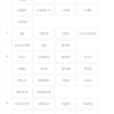
카리브
뉴질랜드
뉴칼레도니아
니우에
니제르
니카라과
ㄷ
대만
대한민국
덴마크
도미니카 공화국
도미니카 연방
독일
동티모르
ㄹ
라오스
라이베리아
라트비아
러시아
레바논
레소토
레위니옹
로타섬
루마니아
룩셈부르크
르완다
리비아
리투아니아
리히텐슈타인
ㅁ
마다가스카르
마르티니크
마셜군도
마요트섬