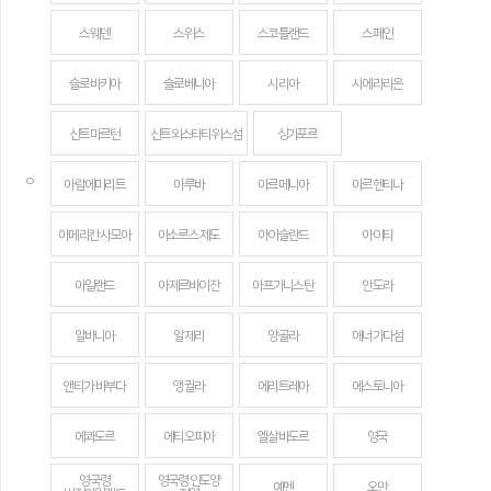
스웨덴
스위스
스코틀랜드
스페인
슬로바키아
슬로베니아
시리아
시에라리온
신트마르턴
신트외스타티위스섬
싱가포르
ㅇ
아랍에미리트
아루바
아르메니아
아르헨티나
아메리칸 사모아
아소르스 제도
아이슬란드
아이티
아일랜드
아제르바이잔
아프가니스탄
안도라
알바니아
알제리
앙골라
애너가다섬
앤티가 바부다
앵귈라
에리트레아
에스토니아
에콰도르
에티오피아
엘살바도르
영국
영국령
영국령 인도양
예멘
오만