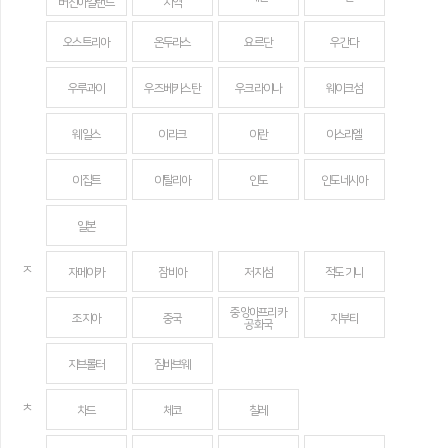
버진아일랜드
지역
오스트리아
온두라스
요르단
우간다
우루과이
우즈베키스탄
우크라이나
웨이크섬
웨일스
이라크
이란
이스라엘
이집트
이탈리아
인도
인도네시아
일본
ㅈ
자메이카
잠비아
저지섬
적도 기니
중앙아프리카
조지아
중국
지부티
공화국
지브롤터
짐바브웨
ㅊ
차드
체코
칠레