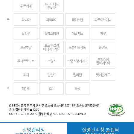
트리니다드
튀르키예
토바고
ㅍ
파나마
파라과이
파키스탄
파푸아뉴기니
팔라우
팔레스타인
페로 제도
페루
포르투갈령
포르투갈
포클랜드 제도
폴란드
마데이라 제도
프랑스령
푸에르토리코
프랑스
프랑스령 기아나
폴리네시아
피지
핀란드
필리핀
핏케언 제도
ㅎ
헝가리
호주
홍콩
(28159) 충북 청주시 흥덕구 오송읍 오송생명2로 187 오송보건의료행정타
운내 질병관리청 ☎1339
COPYRIGHT © 2019 질병관리청 ALL RIGHTS RESERVED.
질병관리청
질병관리청 콜센터