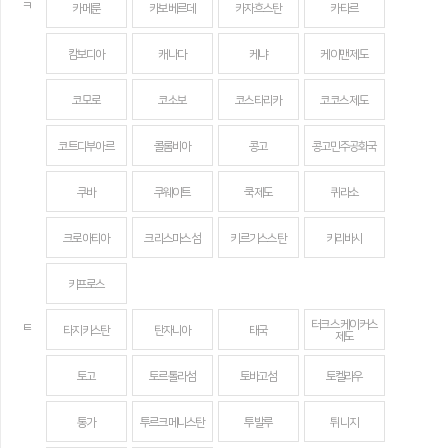
ㅋ
카메룬
카보베르데
카자흐스탄
카타르
캄보디아
캐나다
케냐
케이맨 제도
코모로
코소보
코스타리카
코코스 제도
코트디부아르
콜롬비아
콩고
콩고민주공화국
쿠바
쿠웨이트
쿡 제도
퀴라소
크로아티아
크리스마스섬
키르기스스탄
키리바시
키프로스
터크스 케이커스
ㅌ
타지키스탄
탄자니아
태국
제도
토고
토르톨라섬
토바고섬
토켈라우
통가
투르크메니스탄
투발루
튀니지