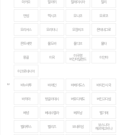
마카오
말라위
말레이시아
말리
맨섬
멕시코
모나코
모로코
모리셔스
모리타니
모잠비크
몬테네그로
몬트세랫
몰도바
몰디브
몰타
미국령
몽골
미국
미얀마
버진아일랜드
미크로네시아
ㅂ
바누아투
바레인
바베이도스
바티칸 시국
바하마
방글라데시
버뮤다제도
버진고다섬
베냉
베네수엘라
베트남
벨기에
보스니아
벨라루스
벨리즈
보네르섬
헤르체고비나