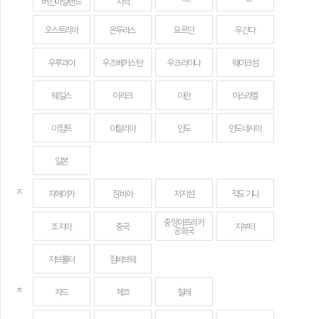
버진아일랜드
지역
오스트리아
온두라스
요르단
우간다
우루과이
우즈베키스탄
우크라이나
웨이크섬
웨일스
이라크
이란
이스라엘
이집트
이탈리아
인도
인도네시아
일본
ㅈ
자메이카
잠비아
저지섬
적도 기니
중앙아프리카
조지아
중국
지부티
공화국
지브롤터
짐바브웨
ㅊ
차드
체코
칠레