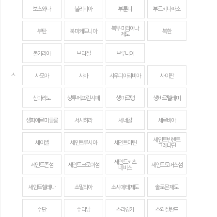
보츠와나
볼리비아
부룬디
부르키나파소
북부 마리아나
부탄
북마케도니아
북한
제도
불가리아
브라질
브루나이
ㅅ
사모아
사바
사우디아라비아
사이판
산마리노
상투메 프린시페
생 마르탱
생바르텔레미
생피에르 미클롱
서사하라
세네갈
세르비아
세인트빈센트
세이셸
세인트루시아
세인트마틴
그레나딘
세인트키츠
세인트존섬
세인트크로이섬
세인트토머스섬
네비스
세인트헬레나
소말리아
소시에테 제도
솔로몬 제도
수단
수리남
스리랑카
스와질란드