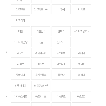
카리브
뉴질랜드
뉴칼레도니아
니우에
니제르
니카라과
ㄷ
대만
대한민국
덴마크
도미니카 공화국
도미니카 연방
독일
동티모르
ㄹ
라오스
라이베리아
라트비아
러시아
레바논
레소토
레위니옹
로타섬
루마니아
룩셈부르크
르완다
리비아
리투아니아
리히텐슈타인
ㅁ
마다가스카르
마르티니크
마셜군도
마요트섬