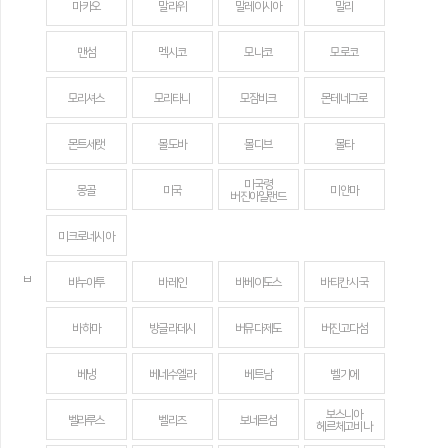
마카오
말라위
말레이시아
말리
맨섬
멕시코
모나코
모로코
모리셔스
모리타니
모잠비크
몬테네그로
몬트세랫
몰도바
몰디브
몰타
미국령
몽골
미국
미얀마
버진아일랜드
미크로네시아
ㅂ
바누아투
바레인
바베이도스
바티칸 시국
바하마
방글라데시
버뮤다제도
버진고다섬
베냉
베네수엘라
베트남
벨기에
보스니아
벨라루스
벨리즈
보네르섬
헤르체고비나