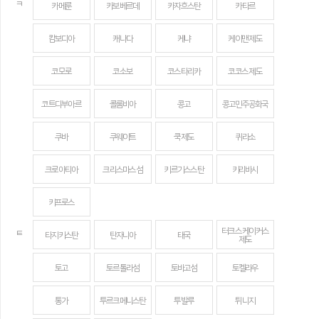
ㅋ
카메룬
카보베르데
카자흐스탄
카타르
캄보디아
캐나다
케냐
케이맨 제도
코모로
코소보
코스타리카
코코스 제도
코트디부아르
콜롬비아
콩고
콩고민주공화국
쿠바
쿠웨이트
쿡 제도
퀴라소
크로아티아
크리스마스섬
키르기스스탄
키리바시
키프로스
터크스 케이커스
ㅌ
타지키스탄
탄자니아
태국
제도
토고
토르톨라섬
토바고섬
토켈라우
통가
투르크메니스탄
투발루
튀니지