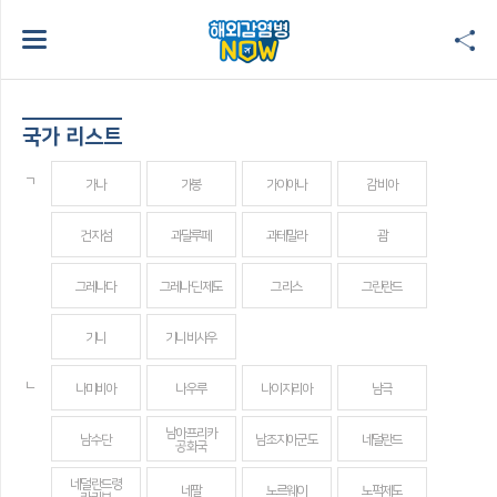
국가 리스트
ㄱ
가나
가봉
가이아나
감비아
건지섬
과달루페
과테말라
괌
그레나다
그레나딘 제도
그리스
그린란드
기니
기니비사우
ㄴ
나미비아
나우루
나이지리아
남극
남아프리카
남수단
남조지아군도
네덜란드
공화국
네덜란드령
네팔
노르웨이
노퍽제도