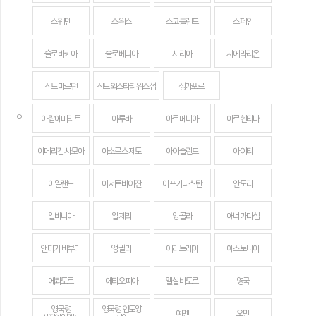
스웨덴
스위스
스코틀랜드
스페인
슬로바키아
슬로베니아
시리아
시에라리온
신트마르턴
신트외스타티위스섬
싱가포르
ㅇ
아랍에미리트
아루바
아르메니아
아르헨티나
아메리칸 사모아
아소르스 제도
아이슬란드
아이티
아일랜드
아제르바이잔
아프가니스탄
안도라
알바니아
알제리
앙골라
애너가다섬
앤티가 바부다
앵귈라
에리트레아
에스토니아
에콰도르
에티오피아
엘살바도르
영국
영국령
영국령 인도양
예멘
오만